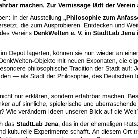
ahrbar machen. Zur Vernissage lädt der Verein 
ben: In der Ausstellung
„Philosophie zum Anfass
bersetzt, die zum Ausprobieren, Entdecken und We
 des Vereins
DenkWelten e. V.
im
StadtLab Jena
i
im Depot lagerten, können sie nun wieder an ein
e DenkWelten-Objekte mit neuen Exponaten, die ei
besondere philosophische Tradition der Stadt auf: 
den — als Stadt der Philosophie, des Deutschen 
nicht nur erklären, sondern erfahrbar machen. Bes
er auf sinnliche, spielerische und überraschende
? Wie verändern Ideen unseren Blick auf die Welt
ch das
StadtLab Jena
, das in der ehemaligen Rats
 kulturelle Experimente schafft. An diesem Ort tr