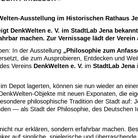
elten-Ausstellung im Historischen Rathaus J
zeigt DenkWelten e. V. im StadtLab Jena bekann
ahrbar machen. Zur Vernissage lädt der Verein 
ben: In der Ausstellung
„Philosophie zum Anfass
bersetzt, die zum Ausprobieren, Entdecken und We
 des Vereins
DenkWelten e. V.
im
StadtLab Jena
i
im Depot lagerten, können sie nun wieder an ein
e DenkWelten-Objekte mit neuen Exponaten, die ei
besondere philosophische Tradition der Stadt auf: 
den — als Stadt der Philosophie, des Deutschen 
nicht nur erklären, sondern erfahrbar machen. Bes
er auf sinnliche, spielerische und überraschende