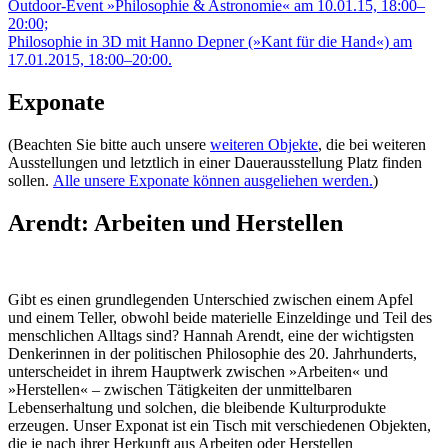
Outdoor-Event »Philosophie & Astronomie« am 10.01.15, 18:00–
20:00;
Philosophie in 3D mit Hanno Depner (»Kant für die Hand«) am
17.01.2015, 18:00–20:00.
Exponate
(Beachten Sie bitte auch unsere
weiteren Objekte
, die bei weiteren
Ausstellungen und letztlich in einer Dauerausstellung Platz finden
sollen.
Alle unsere Exponate können ausgeliehen werden.
)
Arendt: Arbeiten und Herstellen
Gibt es einen grundlegenden Unterschied zwischen einem Apfel
und einem Teller, obwohl beide materielle Einzeldinge und Teil des
menschlichen Alltags sind? Hannah Arendt, eine der wichtigsten
Denkerinnen in der politischen Philosophie des 20. Jahrhunderts,
unterscheidet in ihrem Hauptwerk zwischen »Arbeiten« und
»Herstellen« – zwischen Tätigkeiten der unmittelbaren
Lebenserhaltung und solchen, die bleibende Kulturprodukte
erzeugen. Unser Exponat ist ein Tisch mit verschiedenen Objekten,
die je nach ihrer Herkunft aus Arbeiten oder Herstellen