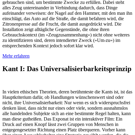
gebrauchen sind, um bestimmte Zwecke zu erfüllen. Dabei steht
alles Zeug untereinander in Verbindung dadurch, dass Dinge
aufeinander verweisen: der Nagel auf den Hammer, mit den man ihn
einschlägt, das Auto auf die Straße, die damit befahren wird, die
Zitronenpresse auf die Frucht, die damit ausgedrückt wird. Die
Installation zeigt alltägliche Gegenstände, die ohne ihren
Gebrauchskontext (im »Zeug­zu­sam­men­hang«) nicht ohne weiteres
zu iden­ti­fi­zie­ren sind, deren intendierter Zweck (»Um-zu«) im
entsprechenden Kontext jedoch sofort klar wird.
Mehr erfahren
Kant I: Das Universalisierbarkeitsprinzip
In vielen ethischen Theorien, deren berühmteste die Kants ist, ist das
Haupt­kri­te­ri­um dafür, ob Handlungen wün­schens­wert sind oder
nicht, ihre Uni­ver­sa­li­sier­bar­keit: Nur wenn es sich widerspruchsfrei
denken lässt, dass nicht nur eines oder viele, sondern aus­nahms­los
alle handelnden Subjekte sich an eine bestimmte Regel halten, kann
man diese gutheißen. Das Exponat ist ein interaktiver Film: Ein
Druck auf einen Knopf lässt zwei Gruppen von Menschen in
entgegengesetzter Richtung einen Platz überqueren. Vorher kann