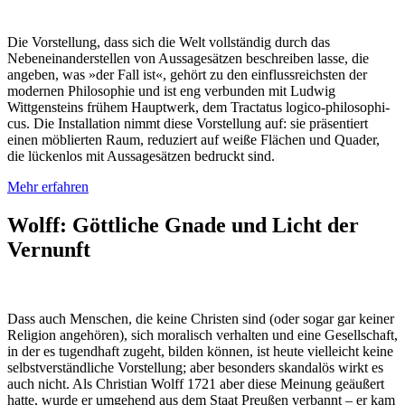
Die Vorstellung, dass sich die Welt vollständig durch das
Nebeneinanderstellen von Aus­sa­ge­sät­zen beschreiben lasse, die
angeben, was »der Fall ist«, gehört zu den einflussreichsten der
modernen Philosophie und ist eng verbunden mit Ludwig
Wittgensteins frühem Hauptwerk, dem Tractatus logico-phi­lo­so­phi­
cus. Die Installation nimmt diese Vorstellung auf: sie präsentiert
einen möblierten Raum, reduziert auf weiße Flächen und Quader,
die lückenlos mit Aussagesätzen bedruckt sind.
Mehr erfahren
Wolff: Göttliche Gnade und Licht der
Vernunft
Dass auch Menschen, die keine Christen sind (oder sogar gar keiner
Religion angehören), sich moralisch verhalten und eine Gesellschaft,
in der es tugendhaft zugeht, bilden können, ist heute vielleicht keine
selbstverständliche Vorstellung; aber besonders skandalös wirkt es
auch nicht. Als Christian Wolff 1721 aber diese Meinung geäußert
hatte, wurde er umgehend aus dem Staat Preußen verbannt – er kam