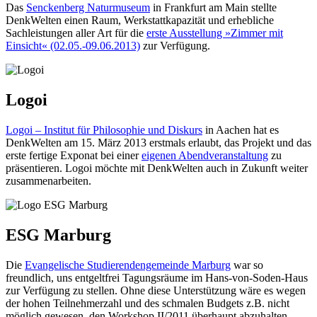
Das
Senckenberg Naturmuseum
in Frankfurt am Main stellte
DenkWelten einen Raum, Werkstattkapazität und erhebliche
Sachleistungen aller Art für die
erste Ausstellung »Zimmer mit
Einsicht« (02.05.-09.06.2013)
zur Verfügung.
Logoi
Logoi – Institut für Philosophie und Diskurs
in Aachen hat es
DenkWelten am 15. März 2013 erstmals erlaubt, das Projekt und das
erste fertige Exponat bei einer
eigenen Abendveranstaltung
zu
präsentieren. Logoi möchte mit DenkWelten auch in Zukunft weiter
zusammenarbeiten.
ESG Marburg
Die
Evangelische Stu­die­ren­den­ge­mein­de Marburg
war so
freundlich, uns entgeltfrei Tagungsräume im Hans-von-Soden-Haus
zur Verfügung zu stellen. Ohne diese Unterstützung wäre es wegen
der hohen Teilnehmerzahl und des schmalen Budgets z.B. nicht
möglich gewesen, den Workshop II/2011 überhaupt abzuhalten.